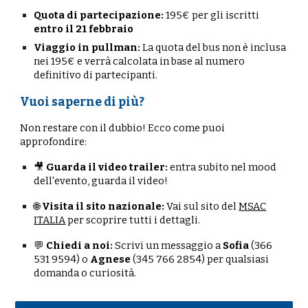
Quota di partecipazione:
195€ per gli iscritti
entro il 21 febbraio
Viaggio in pullman:
La quota del bus non è inclusa
nei 195€ e verrà calcolata in base al numero
definitivo di partecipanti.
Vuoi saperne di più?
Non restare con il dubbio! Ecco come puoi
approfondire:
🎥
Guarda il video trailer:
entra subito nel mood
dell'evento, guarda il video!
🌐
Visita il sito nazionale:
Vai sul sito del
MSAC
ITALIA
per scoprire tutti i dettagli.
💬
Chiedi a noi:
Scrivi un messaggio a
Sofia
(366
531 9594)
o
Agnese
(345 766 2854)
per qualsiasi
domanda o curiosità.