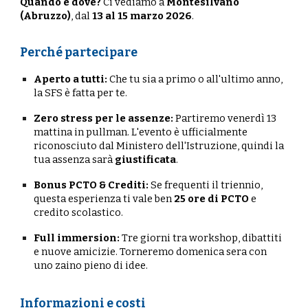
Quando e dove?
Ci vediamo a
Montesilvano
(Abruzzo)
, dal
13 al 15 marzo 2026
.
Perché partecipare
Aperto a tutti:
Che tu sia a primo o all'ultimo anno,
la SFS è fatta per te.
Zero stress per le assenze:
Partiremo venerdì 13
mattina in pullman. L'evento è ufficialmente
riconosciuto dal Ministero dell'Istruzione, quindi la
tua assenza sarà
giustificata
.
Bonus PCTO & Crediti:
Se frequenti il triennio,
questa esperienza ti vale ben
25 ore di PCTO
e
credito scolastico.
Full immersion:
Tre giorni tra workshop, dibattiti
e nuove amicizie. Torneremo domenica sera con
uno zaino pieno di idee.
Informazioni e costi